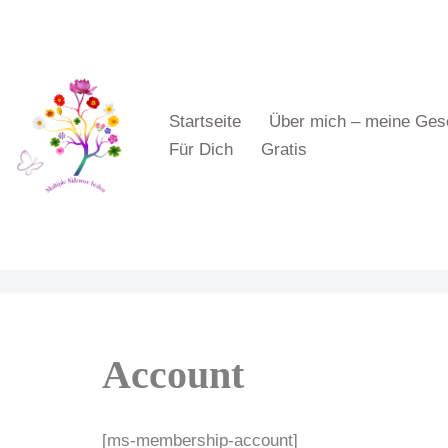
Zum
Inhalt
springen
Startseite
Über mich – meine Ges
Für Dich
Gratis
Account
[ms-membership-account]